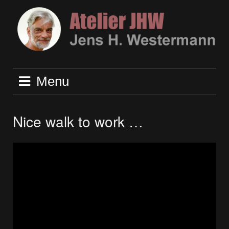
Skip
to
content
Menu
Nice walk to work …