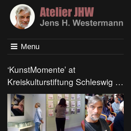
Skip
to
content
Menu
‘KunstMomente’ at
Kreiskulturstiftung Schleswig …